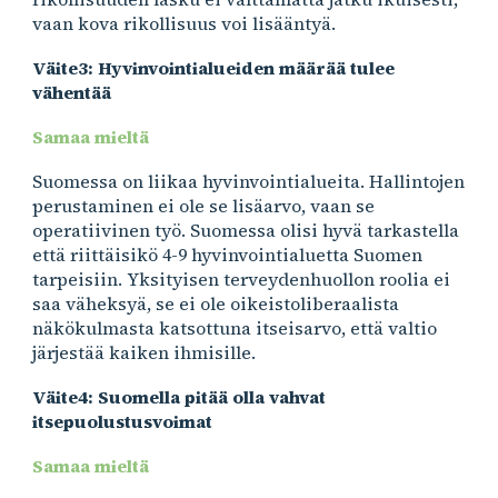
vaan kova rikollisuus voi lisääntyä.
Väite3: Hyvinvointialueiden määrää tulee
vähentää
Samaa mieltä
Suomessa on liikaa hyvinvointialueita. Hallintojen
perustaminen ei ole se lisäarvo, vaan se
operatiivinen työ. Suomessa olisi hyvä tarkastella
että riittäisikö 4-9 hyvinvointialuetta Suomen
tarpeisiin. Yksityisen terveydenhuollon roolia ei
saa väheksyä, se ei ole oikeistoliberaalista
näkökulmasta katsottuna itseisarvo, että valtio
järjestää kaiken ihmisille.
Väite4: Suomella pitää olla vahvat
itsepuolustusvoimat
Samaa mieltä