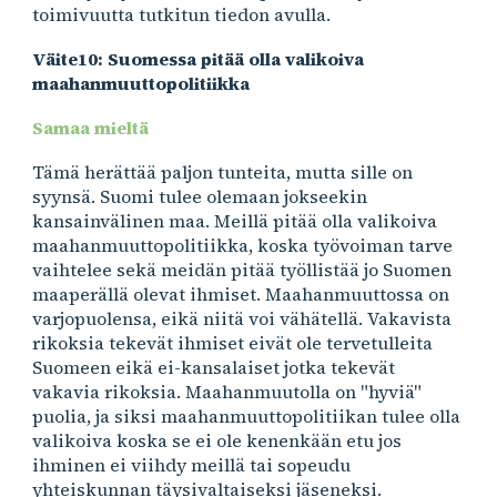
toimivuutta tutkitun tiedon avulla.
Väite10: Suomessa pitää olla valikoiva
maahanmuuttopolitiikka
Samaa mieltä
Tämä herättää paljon tunteita, mutta sille on
syynsä. Suomi tulee olemaan jokseekin
kansainvälinen maa. Meillä pitää olla valikoiva
maahanmuuttopolitiikka, koska työvoiman tarve
vaihtelee sekä meidän pitää työllistää jo Suomen
maaperällä olevat ihmiset. Maahanmuuttossa on
varjopuolensa, eikä niitä voi vähätellä. Vakavista
rikoksia tekevät ihmiset eivät ole tervetulleita
Suomeen eikä ei-kansalaiset jotka tekevät
vakavia rikoksia. Maahanmuutolla on "hyviä"
puolia, ja siksi maahanmuuttopolitiikan tulee olla
valikoiva koska se ei ole kenenkään etu jos
ihminen ei viihdy meillä tai sopeudu
yhteiskunnan täysivaltaiseksi jäseneksi.