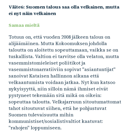
Väite6: Suomen talous saa olla velkainen, mutta
ei nyt näin velkainen
Samaa mieltä
Totuus on, että vuoden 2008 jälkeen talous on
alijäämäinen. Mutta Kokoomuksen johdolla
taloutta on aloitettu sopeuttamaan, vaikka se on
tuskallista. Valtion ei tarvitse olla velaton, mutta
vasemmistomieleiset poliitikot ja
vasemmistonarratiiviin sopivat "asiantuntijat"
sanoivat Kataisen hallinnon aikana että
velkaantumista voidaan jatkaa. Nyt kun katsoo
nykyisyyttä, niin silloin nämä ihmiset
eivät
pystyneet
te
kemään sitä
mikä on oikein:
sopeuttaa taloutta. Velkajarruun sitoutumattomat
tahot sitoutuvat siihen, että he pohjustuvat
Suomen tulevaisuutta mihin
kommunistiset/sosialistivaltiot kaatuvat:
"rahojen" loppumiseen.