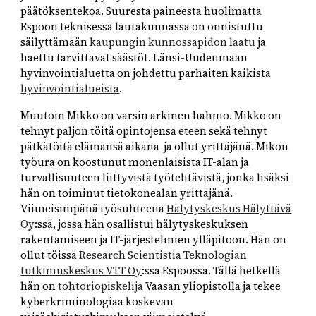
päätöksentekoa. Suuresta paineesta huolimatta
Espoon teknisessä lautakunnassa on onnistuttu
säilyttämään
kaupungin kunnossapidon laatu
ja
haettu tarvittavat säästöt. Länsi-Uudenmaan
hyvinvointialuetta on johdettu parhaiten kaikista
hyvinvointialueista
.
Muutoin Mikko on varsin arkinen hahmo. Mikko on
tehnyt paljon töitä opintojensa eteen sekä tehnyt
pätkätöitä elämänsä aikana ja ollut yrittäjänä. Mikon
työura on koostunut monenlaisista IT-alan ja
turvallisuuteen liittyvistä työtehtävistä, jonka lisäksi
hän on toiminut tietokonealan yrittäjänä.
Viimeisimpänä työsuhteena
Hälytyskeskus Hälyttävä
Oy
:ssä, jossa hän osallistui hälytyskeskuksen
rakentamiseen ja IT-järjestelmien ylläpitoon. Hän on
ollut töissä
Research Scientistia Teknologian
tutkimuskeskus VTT Oy
:ssa Espoossa. Tällä hetkellä
hän on
tohtoriopiskelija
Vaasan yliopistolla ja tekee
kyberkriminologia
a
koskeva
n