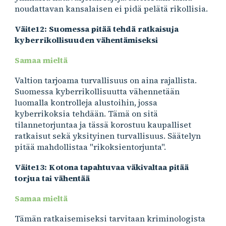
noudattavan kansalaisen ei pidä pelätä rikollisia.
Väite12: Suomessa pitää tehdä ratkaisuja
kyberrikollisuuden vähentämiseksi
Samaa mieltä
Valtion tarjoama turvallisuus on aina rajallista.
Suomessa kyberrikollisuutta vähen
netään
luomalla kontrolleja alustoihin, jossa
kyberrikoksia tehdään. Tämä on sitä
tilannetorjuntaa ja tässä korostuu kaupalliset
ratkaisut sekä yksityinen turvallisuus. Säätelyn
pitää mahdollistaa "rikoksientorjunta".
Väite13: Kotona tapahtuvaa väkivaltaa pitää
torjua tai vähentää
Samaa mieltä
Tämän ratkaisemiseksi tarvitaan kriminologista