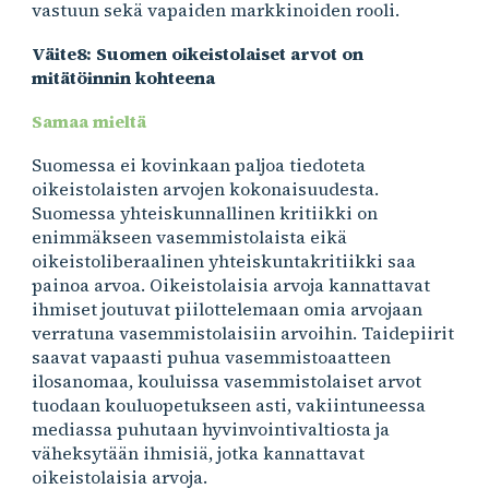
vastuun sekä vapaiden markkinoiden rooli.
Väite8: Suomen oikeistolaiset arvot on
mitätöinnin kohteena
Samaa mieltä
Suomessa ei kovinkaan paljoa tiedoteta
oikeistolaisten arvojen kokonaisuudesta.
Suomessa yhteiskunnallinen kritiikki on
enimmäkseen vasemmistolaista eikä
oikeistoliberaalinen yhteiskuntakritiikki saa
painoa arvoa. Oikeistolaisia arvoja kannattavat
ihmiset joutuvat piilottelemaan omia arvojaan
verratuna vasemmistolaisiin arvoihin. Taidepiirit
saavat vapaasti puhua vasemmistoaatteen
ilosanomaa, kouluissa vasemmistolaiset arvot
tuodaan kouluopetukseen asti, vakiintuneessa
mediassa puhutaan hyvinvointivaltiosta ja
väheksytään ihmisiä, jotka kannattavat
oikeistolaisia arvoja.