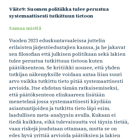
Väite9: Suomen politiikka tulee perustua
systemaattisesti tutkittuun tietoon
Samaa mieltä
Vuoden 2023 eduskuntavaaleissa juttelin
erilaisten järjestöedustajien kanssa, ja he jakavat
sen filosofian että julkisen politikaan sekä lakien
tulee perustua tutkittuun tietoon kuten
päätöksenteon. Se kritiikki nousee, että yhden
tutkijan näkemyksille voidaan antaa liian suuri
arvo vaikka tutkittu tieto pitää systemaattisesti
arvioida. Itse ehdotan tämän ratkaisemiseksi,
että päätöksenteon elinkaareen lisätään
menetelmä jossa systemaattisesti käydään
asiantuntijoiden ja tutkittu tieto läpi esim.
laadullisen meta-analyysin avulla. Kukaan ei
tiedä kaikkea, eikä tulevaisuutta voi täysin tietää,
vaan riskejä joudutaan ottamaan, mutta se on
edes hyvä yrittää arvioida päätöksien ja lakien