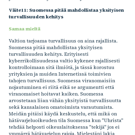
Väite11: Suomessa pitää mahdollistaa yksityisen
turvallisuuden kehitys
Samaa mieltä
Valtion tarjoama turvallisuus on aina rajallista.
Suomessa pitää mahdollistaa yksityisen
turvallisuuden kehitys. Erityisesti
kyberrikollisuudessa valtio kykenee rajallisesti
kontrolloimaan sitä ilmiötä, ja tässä korostuu
yrityksien ja muiden Internetissä toimivien
tahojen turvallisuus. Suomessa viranomaisiin
nojautuminen ei riitä eikä se argumentti että
viranomaiset hoitavat kaiken. Suomessa
arvostetaan liian vähän yksityistä turvallisuutta
sekä kansalaisen omatoimista varautumista.
Meidän pitäisi käydä keskustelu, että mikä on
hätävarjeluoikeuden tila Suomessa kun "Uhrista"
tehdää helposti oikeuslaitoksessa "tekijä" jos ei
ymmärrä hätävarjelun rajoja. Mielestäni lakia