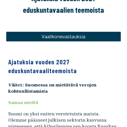
eduskuntavaalien teemoista
Vaalikonevastauksia
Ajatuksia vuoden 2027
eduskuntavaaliteemoista
Väite1: Suomessa on mietittävä verojen
kohtuullistamista
Samaa mieltä
Suomi on yksi eniten verotetuista maista.
Olemme päässeet julkisen sektorin kasvussa
pisteeseen, että kilpailemme sen koosta Ranskan