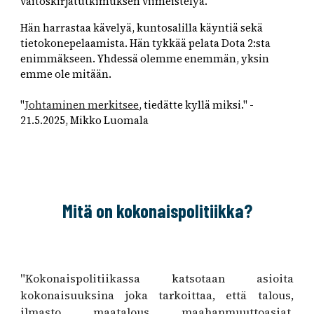
väitöskirjatutkim
uksen viimeistelyä
.
Hän harrastaa kävelyä, kuntosalilla käyntiä sekä
tietokonepelaamista. Hän tykkää pelata Dota 2:sta
enimmäkseen. Yhdessä olemme enemmän, yksin
emme ole mitään.
"
Johtaminen merkitsee
, tiedätte kyllä miksi." -
21.5.2025, Mikko Luomala
Mitä on kokonaispolitiikka?
"Kokonaispolitiikassa katsotaan asioita
kokonaisuuksina joka tarkoittaa, että talous,
ilmasto, maatalous, maahanmuuttoasiat,