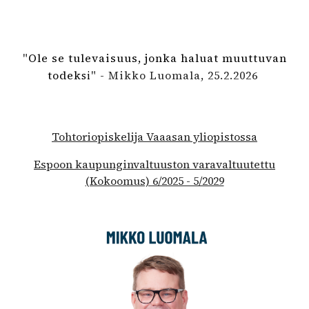
"
Ole se tulevaisuus, jonka haluat muuttuvan
todek
" - Mikko Luomala, 2
5
.
2
.202
6
si
Tohtoriopiskelija Vaaasan yliopistossa
Espoon kaupunginvaltuuston varavaltuutettu
(Kokoomus) 6/2025 - 5/2029