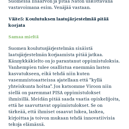
Suomessa lisäarvon ja pitää Naton uskottavana
vastavoimana esim. Venäjää vastaan.
Väite5: Koulutuksen laatujärjestelmää pitää
korjata
Samaa mieltä
Suomen koulutusjärjestelmän sisäistä
laatujärjestelmän korjaamista pitää jatkaa.
Kännykkäkielto on jo parantanut oppimistuloksia.
Vanhempien tulee osallistua enemmän lasten
kasvatukseen, eikä tehdä niin kuten
vasemmistoaatteissa ajatellaan että "kyllä
yhteiskunta hoitaa". Jos katsomme Viroon niin
siellä on paremmat PISA oppimistulokset
ihmisillä. Meidän pitää saada vaatia opiskelijoita,
että he saavuttavat oppimistulokset. Se on
tärkeää, että ihmiset osaavat lukea, laskea,
kirjoittaa ja toivon mukaan tehdä innovatiivisia
tekoja elämässä.