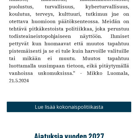
puolustus, turvallisuus, kyberturvallisuus,
koulutus, terveys, kulttuuri, tutkimus jne on
otettava huomioon päätöksenteossa. Meidän on
tehtävä pitkäkestoista politiikkaa, joka perustuu
todisteaineistopohjaiseen näyttöön. Ihmiset
pettyvät kun huomaavat että muutos tapahtuu
pistemäisesti ja se ei tule kuin harvoille valituille
tai mikään ei muutu. Muutos tapahtuu
luottamalla uusimpaan tietoon, eikä pitäytymällä
vanhoissa uskomuksissa." - Mikko Luomala,
21.5.2024
Lue lisää kokonaispolitiikasta
Ajatuksia vuoden 2027