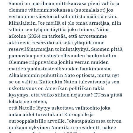
Suomi on maailman mittakaavasa pieni valtio ja
olemme vähemmistökansaa (suomalaiset) jos
vertaamme väestön absoluuttista määrää esim.
kiinalaisiin. Jos meillä ei ole omaa armeijaa, niin
silloin sen tyhjiön täyttää joku toinen. Näinä
aikoina (202
6
) on tärkeää, että arvostamme
aktiivisia reserviläisiä sekä ylläpidämme
reserviläisarmeijan toimintakykyä. Suomen pitää
pannostaa puolustusteollisuuden hankintoihin.
Olemme riippuvaisia jonkin verran muiden
maiden puolustusteollisuuden hankinnoista.
Aikaisemmin puhuttiin Nato optiosta, mutta nyt
se on valittu. Kuitenkin Naton tulevaisuus ja sen
uskottavuus on Amerikan politiikan takia
kysymys, että voiko siihen nojautua? EU:ssa pitää
lobata sen eteen,
että Natolle löytyy uskottava vaihtoehto joka
antaa aidot turvatakuut Euroopalle ja
eurooppalaisille arvoille. Jokatapauksessa toivon
mukaan nykyinen Amerikan presidentti näkee