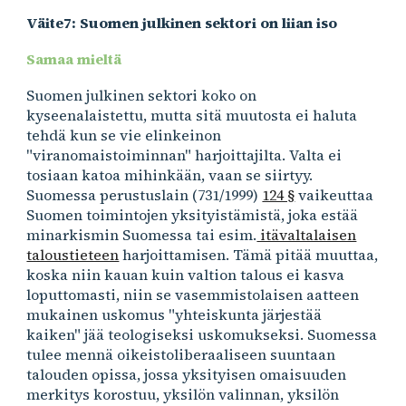
Väite7: Suomen julkinen sektori on liian iso
Samaa mieltä
Suomen julkinen sektori koko on
kyseenalaistettu, mutta sitä muutosta ei haluta
tehdä kun se vie elinkeinon
"viranomaistoiminnan" harjoittajilta. Valta ei
tosiaan katoa mihinkään, vaan se siirtyy.
Suomessa perustuslain (731/1999)
124 §
vaikeuttaa
Suomen toimintojen yksityistämistä, joka estää
minarkismin Suomessa tai esim.
itävaltalaisen
taloustieteen
harjoittamisen. Tämä pitää muuttaa,
koska niin kauan kuin valtion talous ei kasva
loputtomasti, niin se vasemmistolaisen aatteen
mukainen uskomus "yhteiskunta järjestää
kaiken" jää teologiseksi uskomukseksi. Suomessa
tulee mennä oikeistoliberaaliseen suuntaan
talouden opissa, jossa yksityisen omaisuuden
merkitys korostuu, yksilön valinnan, yksilön