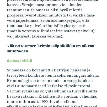
kanssa. Verojen nostaminen vie talouden
taantumaan. Suomessa olisi hyvä miettiä
progressioverotuksen muutosta tai vaikka tasa-
vero järjestelmää. Se on asennekysymys, että
tuotetaanko palvelut ihmisille yksityisesti
(matala verotus & ihmiset itse ostavat palvelut)
vai julkisesti (korkea verotus).
Väite2: Suomen kriminaalipolitiikka on oikean
suuntainen
Samaa mieltä
Suomessa on kovennettu tiettyjen henkeen ja
terveyteen kohdistuvien rikoksien rangaistuksia.
Kriminologisen teorian mukaan rangaistukset
eivät automaattisesti katkaise rikoskierrettä.
Varmuusvankeus on yhteiskunnan turvallisuutta
lisäävä ratkaisu. Rikollisuutta voidaan vähentää,
mutta mihin asti. 1990 -luvulta alkanut
rikollisuuden lasku ei välttämättä jatku ikuisesti,